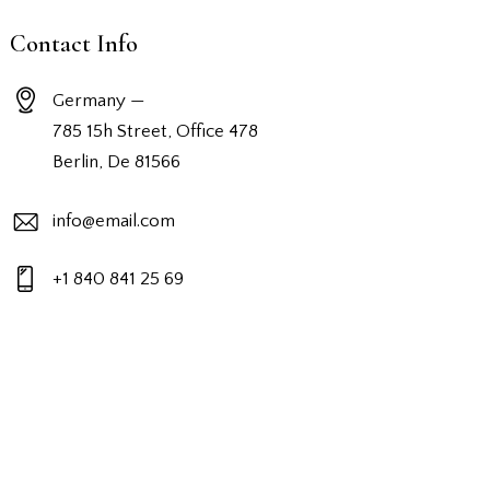
Contact Info
Germany —
785 15h Street, Office 478
Berlin, De 81566
info@email.com
+1 840 841 25 69