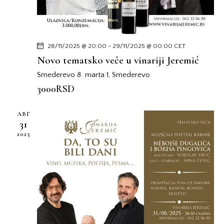
a
e
28/11/2025 @ 20:00
-
29/11/2025 @ 00:00
CET
Novo tematsko veče u vinariji Jeremić
Smederevo
8. marta 1, Smederevo
3000RSD
АВГ
31
2025