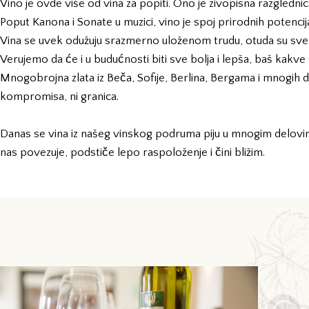
Vino je ovde više od vina za popiti. Ono je zivopisna razgledni
Poput Kanona i Sonate u muzici, vino je spoj prirodnih potencij
Vina se uvek odužuju srazmerno uloženom trudu, otuda su sve bo
Verujemo da će i u budućnosti biti sve bolja i lepša, baš kakve 
Mnogobrojna zlata iz Beča, Sofije, Berlina, Bergama i mnogih dr
kompromisa, ni granica.
Danas se vina iz našeg vinskog podruma piju u mnogim delovima
nas povezuje, podstiče lepo raspoloženje i čini bližim.