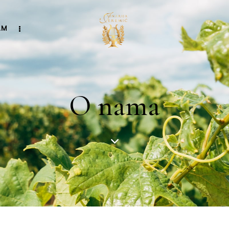
AM
O nama