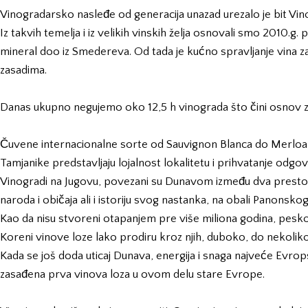
Vinogradarsko nasleđe od generacija unazad urezalo je bit Vin
Iz takvih temelja i iz velikih vinskih želja osnovali smo 2010.
mineral doo
iz Smedereva. Od tada je kućno spravljanje vina
zasadima.
Danas ukupno negujemo oko 12,5 h vinograda što čini osnov za
Čuvene internacionalne sorte od Sauvignon Blanca do Merlo
Tamjanike predstavljaju lojalnost lokalitetu i prihvatanje odgo
Vinogradi na Jugovu, povezani su Dunavom između dva prestona 
naroda i običaja ali i istoriju svog nastanka, na obali Panonsko
Kao da nisu stvoreni otapanjem pre više miliona godina, peskoviti
Koreni vinove loze lako prodiru kroz njih, duboko, do nekoliko m
Kada se još doda uticaj Dunava, energija i snaga najveće Evr
zasađena prva vinova loza u ovom delu stare Evrope.