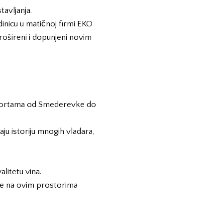
avljanja.
inicu u matičnoj firmi
EKO
ošireni i dopunjeni novim
 sortama od Smederevke do
u istoriju mnogih vladara,
alitetu vina.
 je na ovim prostorima