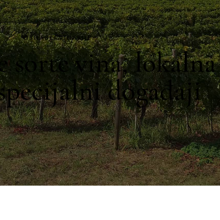
OBILASCI VINARIJE
 sorte vina, lokalna
specijalni događaji