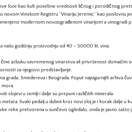
ove loze kao kult posebne vrednosti ličnog i porodičnog pretst
g. po novom Vinskom Registru “Vinariju Jeremic” kao poslovnu jed
 zamenjeno modernom novoizgrađenom vinarijom a vinogradi pr
 našu godišnju proizvodnju od 40 – 50000 lit. vina.
a čine azbuku savremenog vinarstva ali privrženost domaćim
vornosti za njegovo predstavljanje.
grada, Smedereva i Beograda. Poput najsigurnijih arhiva čuvaj
g mora.
 slojevi u zemlji i dalje su prepuni različitih minerala.
etara. Svaki pedalj u dubini kroz novi sloj je i korak dalje u kv
opske reke pretvorena u sunčevo ogledalo, onda je jasno zašto