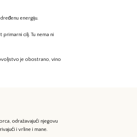
određenu energiju.
primarni cilj. Tu nema ni
ovoljstvo je obostrano, vino
rca, odražavajući njegovu
vajući i vrline i mane.