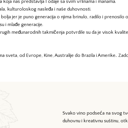
ca koja nas predstavlja I odaje sa svim vrlinama i manama.
ala, kulturoloskog nasleđa i naše duhovnosti.
lja jer je puno generacija o njima brinulo, radilo i prenosilo 
su i mlađe generacije.
ugih međunarodnih takmičenja potvrdile su da je visok kvalitet 
 sveta, od Evrope, Kine, Australije do Brazila i Amerike.. Zad
Svako vino podseća na svog tvo
duhovnu i kreativnu suštinu, otkri