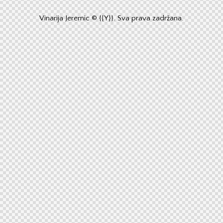
Vinarija Jeremic © {{Y}}. Sva prava zadržana.