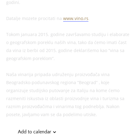
godini.
Datalje mozete procitati na
www.vino.rs
.
Tokom januara 2015. godine završavamo studiju i elaborate
o geografskom poreklu naših vina, tako da ćemo imati čast
da vina iz berbi od 2015. godine deklarišemo kao “vina sa
geografskim poreklom”.
Naša vinarija pripada udruženju proizvođača vina
Beogradsko-podunavskog regiona “Beograd” , koje
organizuje studijsko putovanje za Italiju na kome ćemo
razmeniti iskustva iz oblasti proizvodnje vina i turizma sa
raznim proizvođačima i vinarima tog podneblja. Nakon
posete, javljamo vam se da podelimo utiske.
Add to calendar