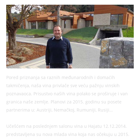
Pored priznanja sa raznih međunarodnih i domaćih
takmičenja, naša vina privlače sve veću pažnju vinskih
poznavaoca. Prisustvo naših vina polako se proširuje i van
granica naše zemlje. Planovi za 2015. godinu su posete
partnerima u: Austriji, Nemačkoj, Rumuniji, Rusiji…
Učešćem na poslednjem salonu vina u Hajatu 12.12.2014.
predstavljena su nova mlada vina koja nas očekuju u 2015.