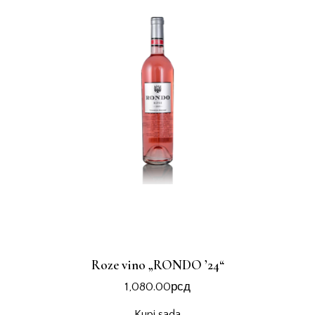
Roze vino „RONDO ’24“
1,080.00
рсд
Kupi sada