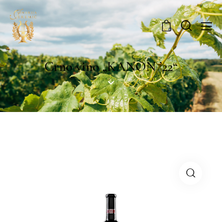
0
Crno vino „KANON ’22“