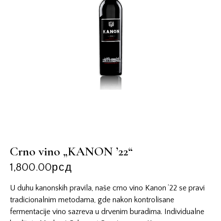
Crno vino „KANON ’22“
1,800.00
рсд
U duhu kanonskih pravila, naše crno vino Kanon ’22 se pravi
tradicionalnim metodama, gde nakon kontrolisane
fermentacije vino sazreva u drvenim buradima. Individualne