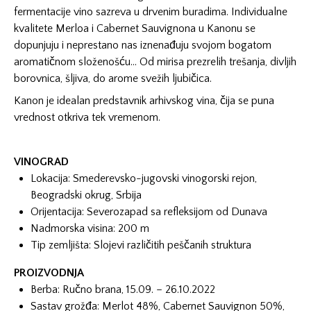
fermentacije vino sazreva u drvenim buradima. Individualne
kvalitete Merloa i Cabernet Sauvignona u Kanonu se
dopunjuju i neprestano nas iznenađuju svojom bogatom
aromatičnom složenošću… Od mirisa prezrelih trešanja, divljih
borovnica, šljiva, do arome svežih ljubičica.
Kanon je idealan predstavnik arhivskog vina, čija se puna
vrednost otkriva tek vremenom.
VINOGRAD
Lokacija: Smederevsko-jugovski vinogorski rejon,
Beogradski okrug, Srbija
Orijentacija: Severozapad sa refleksijom od Dunava
Nadmorska visina: 200 m
Tip zemljišta: Slojevi različitih peščanih struktura
PROIZVODNJA
Berba: Ručno brana, 15.09. – 26.10.2022
Sastav grožđa: Merlot 48%, Cabernet Sauvignon 50%,