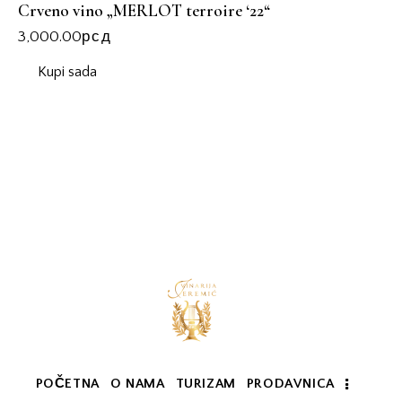
Crveno vino „MERLOT terroire ‘22“
3,000.00
рсд
Kupi sada
POČETNA
O NAMA
TURIZAM
PRODAVNICA