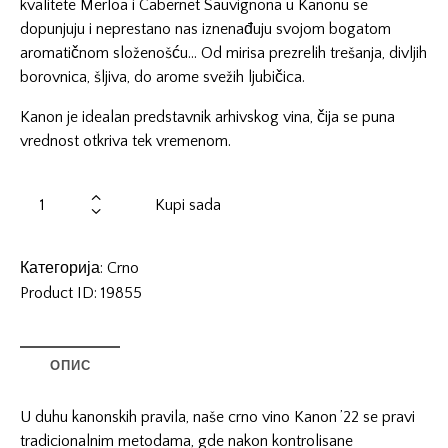
kvalitete Merloa i Cabernet Sauvignona u Kanonu se
dopunjuju i neprestano nas iznenađuju svojom bogatom
aromatičnom složenošću… Od mirisa prezrelih trešanja, divljih
borovnica, šljiva, do arome svežih ljubičica.
Kanon je idealan predstavnik arhivskog vina, čija se puna
vrednost otkriva tek vremenom.
Kupi sada
Категорија:
Crno
Product ID:
19855
ОПИС
U duhu kanonskih pravila, naše crno vino Kanon ’22 se pravi
tradicionalnim metodama, gde nakon kontrolisane